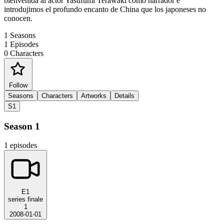
bienvenida al actor Yasufumi Terawaki como narrador e
introdujimos el profundo encanto de China que los japoneses no
conocen.
1
Seasons
1
Episodes
0
Characters
Follow
Seasons
Characters
Artworks
Details
S1
Season 1
1 episodes
E1
series finale
1
2008-01-01