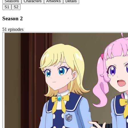
Seasons
Characters
Artworks
Details
S1
S2
Season 2
51 episodes