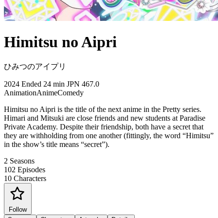
Himitsu no Aipri
ひみつのアイプリ
2024
Ended
24 min
JPN
467.0
Animation
Anime
Comedy
Himitsu no Aipri is the title of the next anime in the Pretty series.
Himari and Mitsuki are close friends and new students at Paradise
Private Academy. Despite their friendship, both have a secret that
they are withholding from one another (fittingly, the word “Himitsu”
in the show’s title means “secret”).
2
Seasons
102
Episodes
10
Characters
Follow