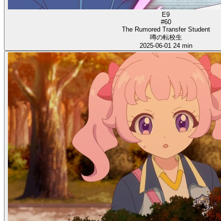
E9
#60
The Rumored Transfer Student
噂の転校生
2025-06-01
24 min