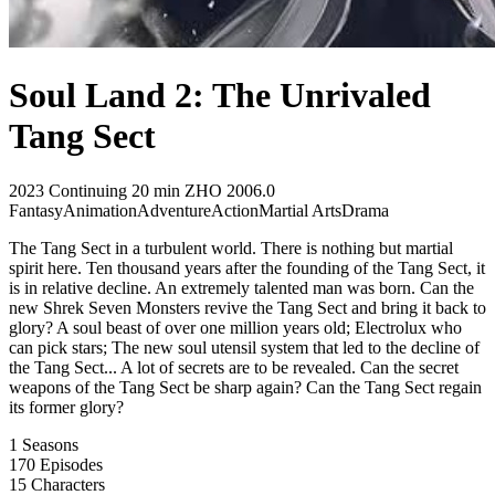
Soul Land 2: The Unrivaled
Tang Sect
2023
Continuing
20 min
ZHO
2006.0
Fantasy
Animation
Adventure
Action
Martial Arts
Drama
The Tang Sect in a turbulent world. There is nothing but martial
spirit here. Ten thousand years after the founding of the Tang Sect, it
is in relative decline. An extremely talented man was born. Can the
new Shrek Seven Monsters revive the Tang Sect and bring it back to
glory? A soul beast of over one million years old; Electrolux who
can pick stars; The new soul utensil system that led to the decline of
the Tang Sect... A lot of secrets are to be revealed. Can the secret
weapons of the Tang Sect be sharp again? Can the Tang Sect regain
its former glory?
1
Seasons
170
Episodes
15
Characters