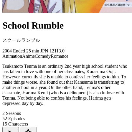
School Rumble
スクールランブル
2004
Ended
25 min
JPN
12113.0
Animation
Anime
Comedy
Romance
Tsukamoto Tenma is an ordinary 2nd year high school student who
has fallen in love with one of her classmates, Karasuma Ooji.
However, currently she is unable to confess her feelings to him. To
make things worse, she found out that Karasuma is transferring to
another school in a year. On the other hand, Tenma's other
classmate, Harima Kenji (who is a delinquent) is also in love with
Tenma. Not being able to confess his feelings, Harima gets
depressed day by day.
2
Seasons
52
Episodes
15
Characters