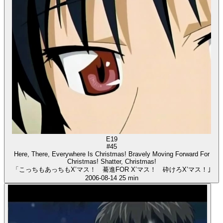
E19
#45
Here, There, Everywhere Is Christmas! Bravely Moving Forward For
Christmas! Shatter, Christmas!
「こっちもあっちもX’マス！ 驀進FOR X’マス！ 砕けろX’マス！｣
2006-08-14
25 min