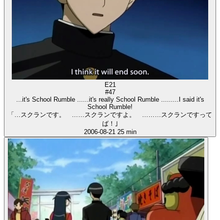
E21
#47
...it's School Rumble ......it's really School Rumble .........I said it's
School Rumble!
「…スクランです。 ……スクランですよ。 ………スクランですって
ば！｣
2006-08-21
25 min