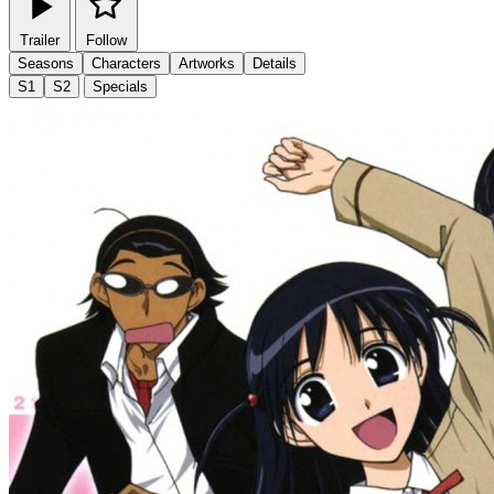
Trailer
Follow
Seasons
Characters
Artworks
Details
S1
S2
Specials