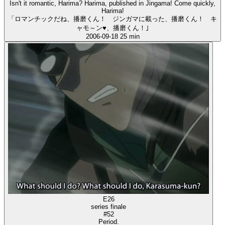
Isn't it romantic, Harima? Harima, published in Jingama! Come quickly,
Harima!
「ロマンチックだね、播磨くん！ ジンガマに載った、播磨くん！ キ
ャモ～ン♥、播磨くん！｣
2006-09-18
25 min
E26
series finale
#52
Period.