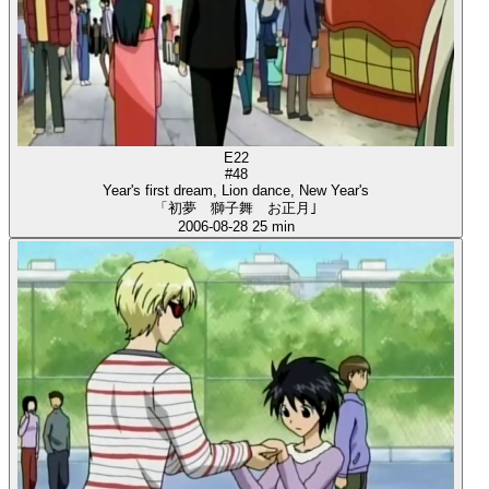
E22
#48
Year's first dream, Lion dance, New Year's
「初夢 獅子舞 お正月｣
2006-08-28
25 min