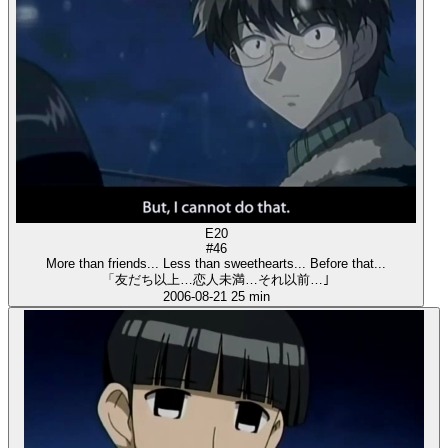
E20
#46
More than friends... Less than sweethearts... Before that...
「友だち以上…恋人未満…それ以前…｣
2006-08-21
25 min