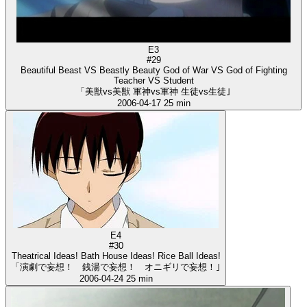
E3
#29
Beautiful Beast VS Beastly Beauty God of War VS God of Fighting
Teacher VS Student
「美獣vs美獣 軍神vs軍神 生徒vs生徒｣
2006-04-17
25 min
E4
#30
Theatrical Ideas! Bath House Ideas! Rice Ball Ideas!
「演劇で妄想！ 銭湯で妄想！ オニギリで妄想！｣
2006-04-24
25 min