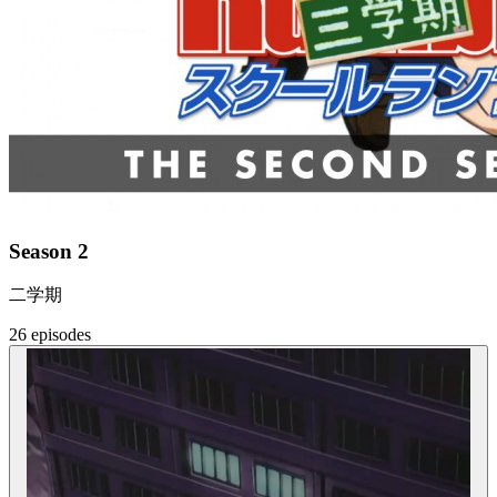
Season 2
二学期
26 episodes