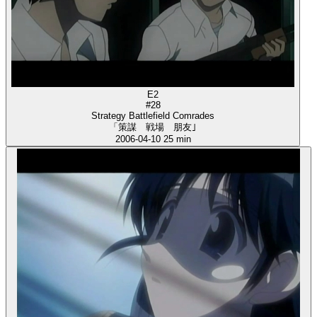
E2
#28
Strategy Battlefield Comrades
「策謀 戦場 朋友｣
2006-04-10
25 min