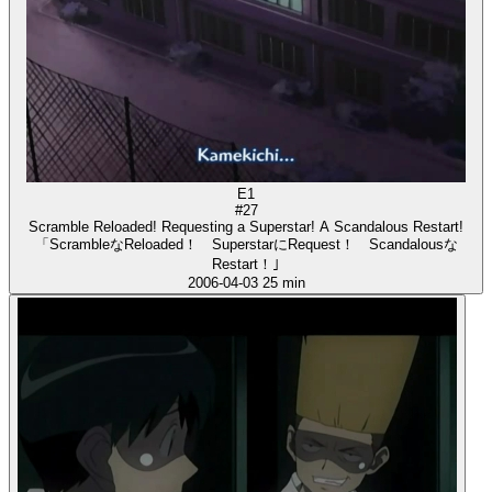
E1
#27
Scramble Reloaded! Requesting a Superstar! A Scandalous Restart!
「ScrambleなReloaded！ SuperstarにRequest！ Scandalousな
Restart！｣
2006-04-03
25 min