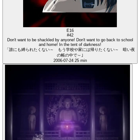
E16
#42
Don't want to be shackled by anyone! Don't want to go back to school
and home! In the tent of darkness!
「誰にも縛られたくない～ もう学校や家には帰りたくない～ 暗い夜
の帳の中で～｣
2006-07-24
25 min