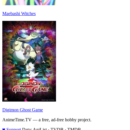
Maebashi Witches
Digimon Ghost Game
AnimeTime.TV — a free, ad-free hobby project.
♥
Support
Data: AniList · TVDB · TMDB