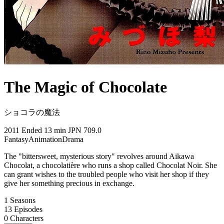
The Magic of Chocolate
ショコラの魔法
2011
Ended
13 min
JPN
709.0
Fantasy
Animation
Drama
The "bittersweet, mysterious story" revolves around Aikawa
Chocolat, a chocolatière who runs a shop called Chocolat Noir. She
can grant wishes to the troubled people who visit her shop if they
give her something precious in exchange.
1
Seasons
13
Episodes
0
Characters