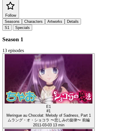
Follow
Seasons
Characters
Artworks
Details
S1
Specials
Season 1
13 episodes
E1
#1
Meringue au Chocolat: Melody of Sadness, Part 1
ムラング・オ・ショコラ 〜悲しみの旋律〜 前編
2011-03-03
13 min